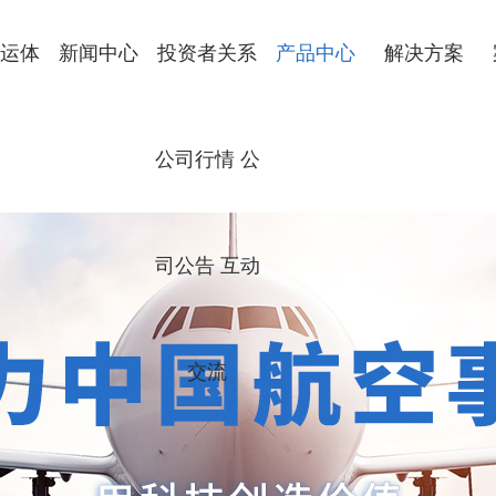
运体
新闻中心
投资者关系
产品中心
解决方案
公司新闻
政策法规
地面保障设备
航空零件制造
飞机部件装配
工艺装备制造
数字化智能制造
公司行情 公
简介
文化
历程
优势
司公告 互动
交流