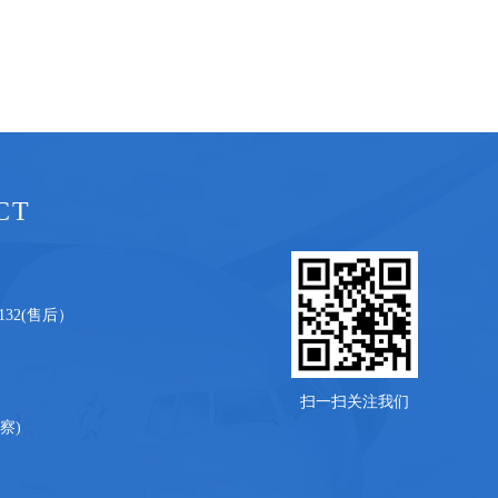
CT
32132(售后）
扫一扫关注我们
监察)