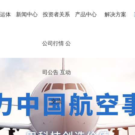
运体
新闻中心
投资者关系
产品中心
解决方案
公司新闻
政策法规
地面保障设备
航空零件制造
飞机部件装配
工艺装备制造
数字化智能制造
公司行情 公
简介
文化
历程
优势
司公告 互动
交流